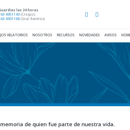
Guardias las 24 horas
343 4951149
(Crespo)
343 4901168
(Gral. Ramírez)
JOS VELATORIOS
NOSOTROS
RECURSOS
NOVEDADES
AVISOS
HOME
 memoria de quien fue parte de nuestra vida.