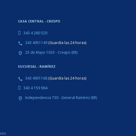
CASA CENTRAL - CRESPO
343 4 280 520
343 4951149
(Guardia las 24 horas)
phone
25 de Mayo 1033 - Crespo (ER)
place
SUCURSAL - RAMÍREZ
343 4901168
(Guardia las 24 horas)
phone
343 4 159 964
Independencia 730 - General Ramírez (ER)
place
ados.